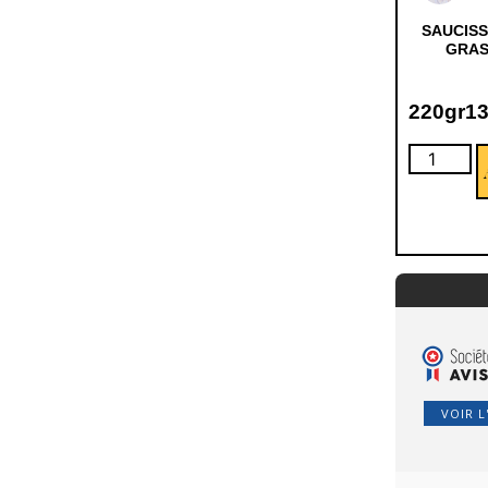
SAUCISS
GRAS
220gr
1
VOIR L