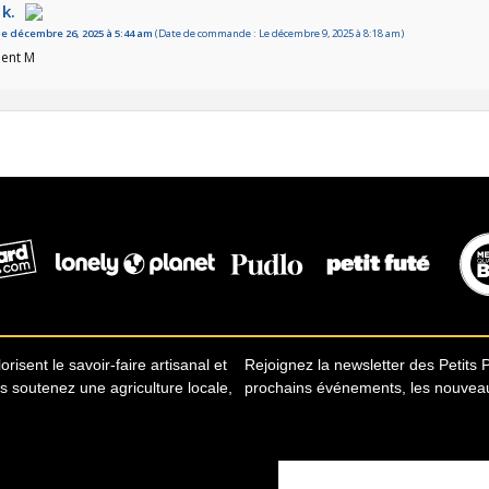
 k.
le décembre 26, 2025 à 5:44 am
(Date de commande : Le décembre 9, 2025 à 8:18 am)
lent M
risent le savoir-faire artisanal et
Rejoignez la newsletter des Petits 
us soutenez une agriculture locale,
prochains événements, les nouveauté