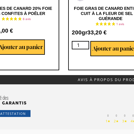
ES DE CANARD 20% FOIE
FOIE GRAS DE CANARD ENTI
 CONFITES À POÊLER
CUIT À LA FLEUR DE SEL
GUÉRANDE
3,00
€
200gr
33,20
€
Ajouter au panier
Ajouter au panie
AVIS À PROPOS DU PRO
'ATTESTATION
0
0
0
0
1★
2★
3★
4