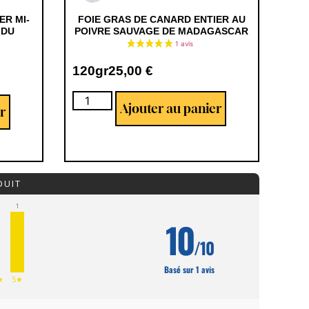
ER MI-
FOIE GRAS DE CANARD ENTIER AU
 DU
POIVRE SAUVAGE DE MADAGASCAR
120gr
25,00
€
Ajouter au panier
r
DUIT
1
10
/10
Basé sur 1 avis
★
5★