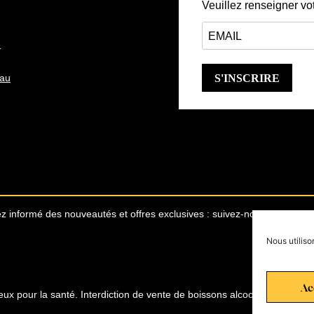
e
eau
z informé des nouveautés et offres exclusives : suivez-nous sur les ré
Nous utiliso
6 avi
Ac
eux pour la santé. Interdiction de vente de boissons alcooliques aux m