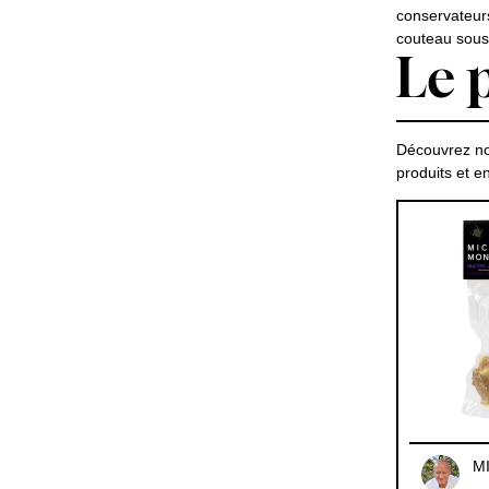
conservateur
couteau sous 
Le p
Découvrez no
produits et 
M