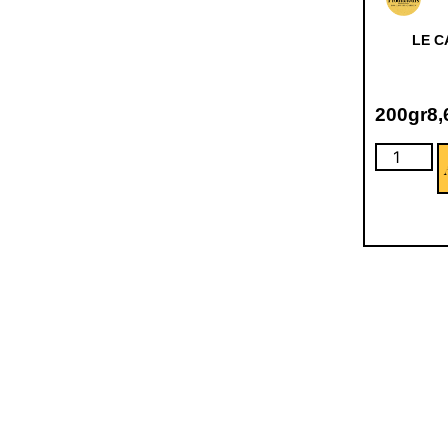
LE C
200gr
8