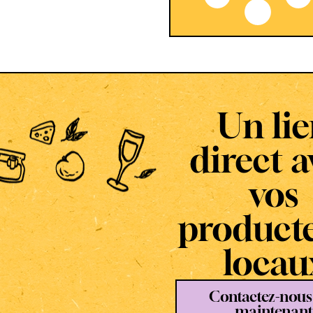
Un li
direct a
vos
product
locau
Contactez-nous
maintenant