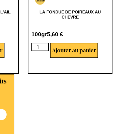
L’AIL
LA FONDUE DE POIREAUX AU
CHÈVRE
100gr
5,60
€
r
Ajouter au panier
its