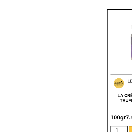
L
LA CR
TRUF
100gr
7