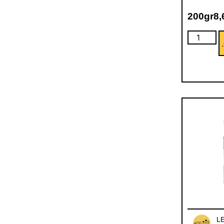
200gr
8
L