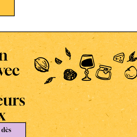
en
vec
eurs
x
 dès