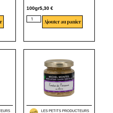
100gr
5,30
€
r
Ajouter au panier
s
TEURS
LES PETITS PRODUCTEURS