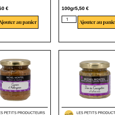
,60
€
100gr
5,50
€
Ajouter au panier
Ajouter au panie
1 avi
ES PETITS PRODUCTEURS
LES PETITS PRODUC