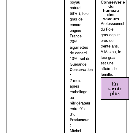
Conserverie
boyau
du
naturel
hameau
68%,), foie
des
saveurs
gras de
Professionnel
canard
du Foie
origine
gras depuis
France
près de
20%,
trente ans.
aiguillettes
A Maxou, le
de canard
foie gras
10%, sel de
est une
Guérande.
affaire de
Conservation
famille…
:
2 mois
En
après
savoir
emballage
plus
au
réfrigérateur
entre 0° et
3°c
Producteur
:
Michel