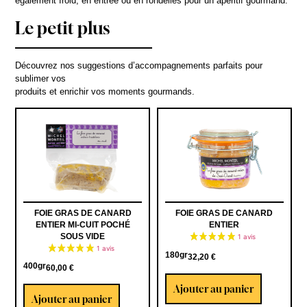
également froid, en entrée ou en rondelles pour un apéritif gourmand.
Le petit plus
Découvrez nos suggestions d’accompagnements parfaits pour
sublimer vos
produits et enrichir vos moments gourmands.
FOIE GRAS DE CANARD
FOIE GRAS DE CANARD
ENTIER MI-CUIT POCHÉ
ENTIER
SOUS VIDE
180gr
32,20
€
400gr
60,00
€
Ajouter au panier
Ajouter au panier