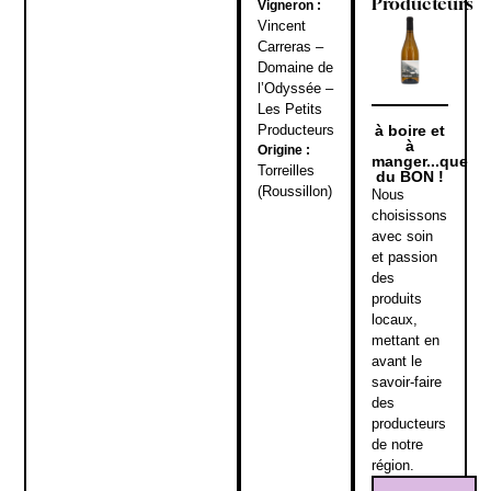
Producteurs
Vigneron :
Vincent
Carreras –
Domaine de
l’Odyssée –
Les Petits
Producteurs
à boire et
à
Origine :
manger...que
Torreilles
du BON !
(Roussillon)
Nous
choisissons
avec soin
et passion
des
produits
locaux,
mettant en
avant le
savoir-faire
des
producteurs
de notre
région.