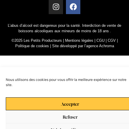
L’abus d’alcool est dangereux pour la santé. Interdiction de vente de
boissons alcooliques aux mineurs de moins de 18 ans .
©2025 Les Petits Producteurs |
Mentions légales
|
CGU
|
CGV
|
Politique de cookies
|
Site développé par l’agence Achroma
Nous utilisons des cookies pour vous offrir la meilleure expérience sur notre
site.
Accepter
Refuser