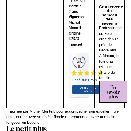
11.5% vol
Garde :
Conserverie
du
2 ans
hameau
Vigneron :
des
Michel
saveurs
Professionnel
Monteil
du Foie
Origine :
32370
gras depuis
manciet
près de
trente ans.
A Maxou, le
foie gras
est une
affaire de
famille…
Basé sur 1 avis
En
VOIR LES
savoir
AVIS
plus
Imaginée par Michel Monteil, pour accompagner son excellent foie
gras, cette cuvée se révèle f
lorale et aromatique, avec une belle
longueur en bouche.
Le petit plus