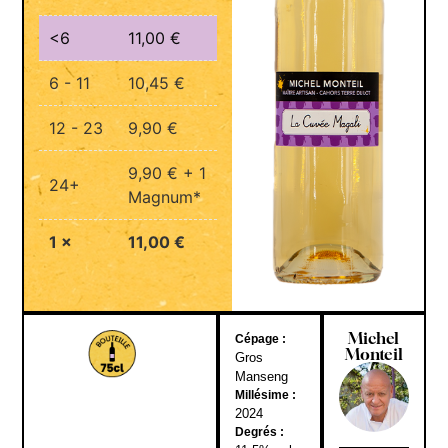
<6
11,00
€
6 - 11
10,45
€
12 - 23
9,90
€
9,90
€
+ 1
24+
Magnum*
1
×
11,00
€
Michel
Cépage :
Monteil
Gros
Manseng
Millésime :
2024
Degrés :