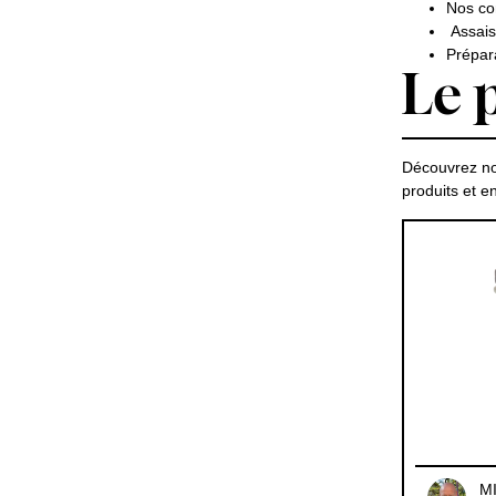
Nos co
Assaiso
Prépara
Le p
Découvrez no
produits et 
M