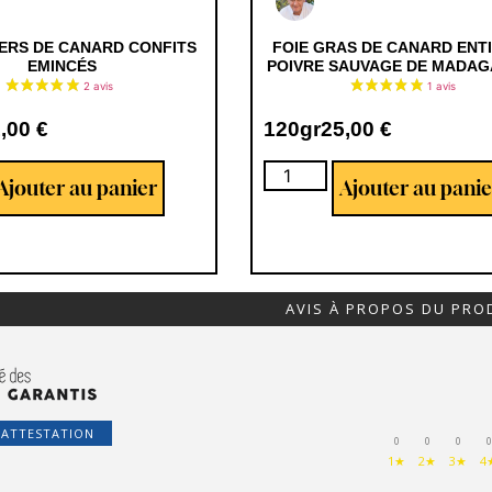
IERS DE CANARD CONFITS
FOIE GRAS DE CANARD ENT
EMINCÉS
POIVRE SAUVAGE DE MADA
1,00
€
120gr
25,00
€
Ajouter au panier
Ajouter au panie
AVIS À PROPOS DU PRO
'ATTESTATION
0
0
0
0
1★
2★
3★
4