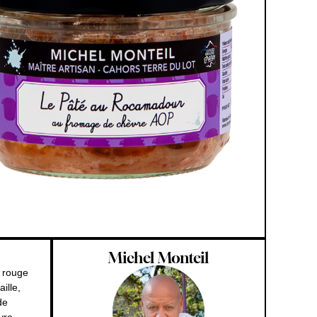
Michel Monteil
l rouge
ille,
de