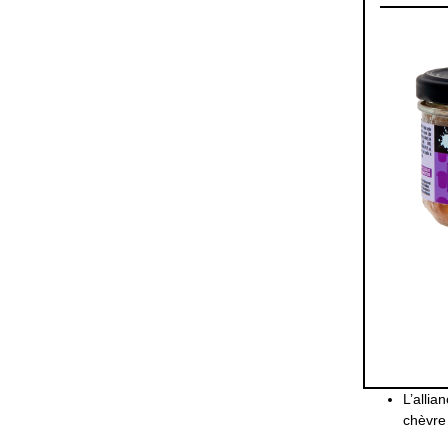
L’alli
chèvre 