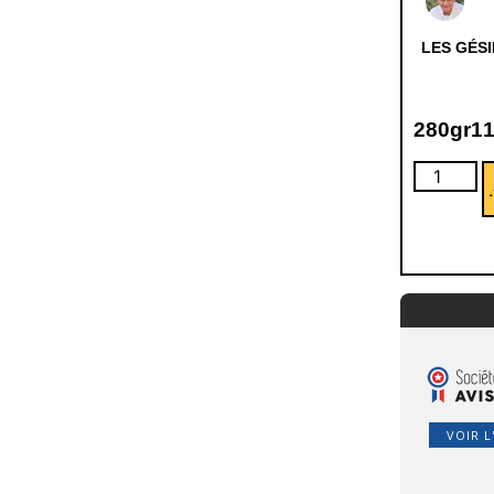
LES GÉS
280gr
1
VOIR L