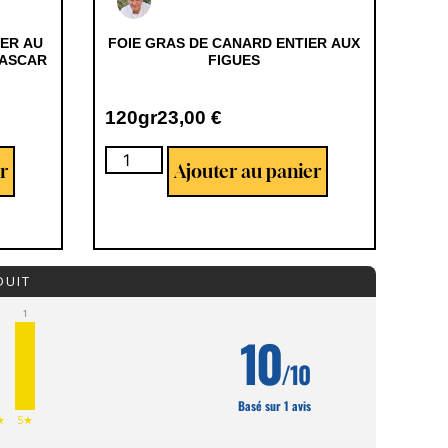
IER AU
FOIE GRAS DE CANARD ENTIER AUX
GASCAR
FIGUES
120gr
23,00
€
r
Ajouter au panier
DUIT
1
10
/10
Basé sur 1 avis
★
5★