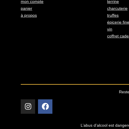
mon compte
terrine
panier
charcuterie
à propos
truffes
épicerie fin
vin
coffret cad
Reste
L’abus d’alcool est danger