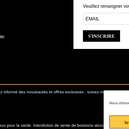
e
eau
z informé des nouveautés et offres exclusives : suivez-nous sur les ré
Nous utiliso
2 avi
Ac
eux pour la santé. Interdiction de vente de boissons alcooliques aux m