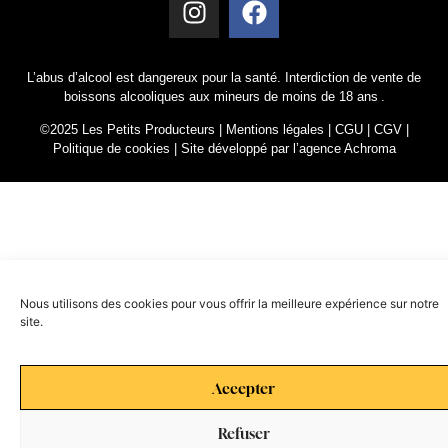
L’abus d’alcool est dangereux pour la santé. Interdiction de vente de
boissons alcooliques aux mineurs de moins de 18 ans .
©2025 Les Petits Producteurs |
Mentions légales
|
CGU
|
CGV
|
Politique de cookies
|
Site développé par l’agence Achroma
Nous utilisons des cookies pour vous offrir la meilleure expérience sur notre
site.
Accepter
Refuser