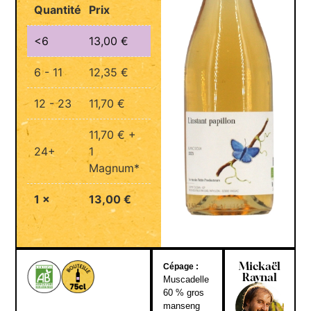
Quantité
Prix
<6
13,00
€
6 - 11
12,35
€
12 - 23
11,70
€
11,70
€
+
24+
1
Magnum*
1
×
13,00
€
Mickaël
Cépage :
Raynal
Muscadelle
60 % gros
manseng