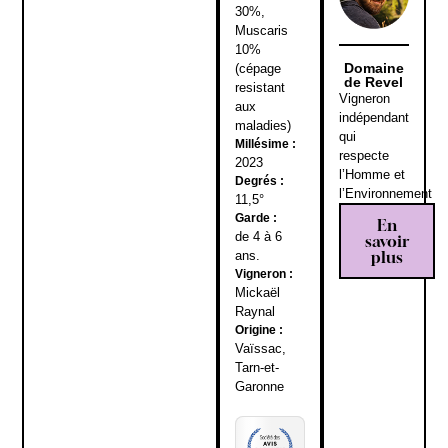
30%,
Muscaris
10%
Domaine
(cépage
de Revel
resistant
Vigneron
aux
indépendant
maladies)
qui
Millésime :
respecte
2023
l’Homme et
Degrés :
l’Environnement
11,5°
Garde :
En
de 4 à 6
savoir
plus
ans.
Vigneron :
Mickaël
Raynal
Origine :
Vaïssac,
Tarn-et-
Garonne